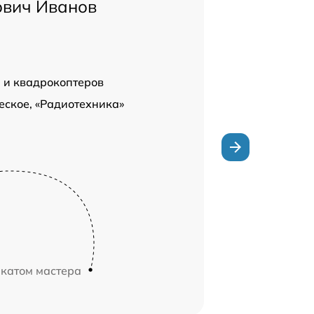
ович Иванов
м и квадрокоптеров
еское, «Радиотехника»
икатом мастера