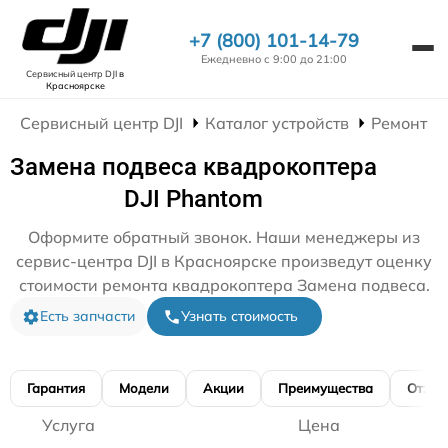
+7 (800) 101-14-79
Ежедневно с 9:00 до 21:00
Сервисный центр DJI
в
Красноярске
Сервисный центр DJI
Каталог устройств
Ремонт К
Замена подвеса квадрокоптера
DJI Phantom
Оформите обратный звонок. Наши менеджеры из
сервис-центра DJI в Красноярске произведут оценку
стоимости ремонта квадрокоптера Замена подвеса.
Есть запчасти
Узнать стоимость
Гарантия
Модели
Акции
Преимущества
Отзы
Услуга
Цена