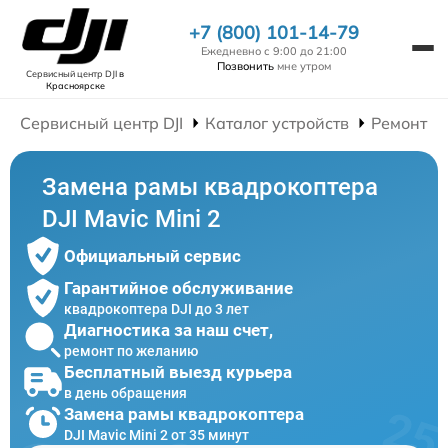
+7 (800) 101-14-79
Ежедневно с 9:00 до 21:00
Позвонить
мне утром
Сервисный центр DJI
в
Красноярске
Сервисный центр DJI
Каталог устройств
Ремонт К
Замена рамы квадрокоптера
DJI Mavic Mini 2
Официальный сервис
Гарантийное обслуживание
квадрокоптера DJI до 3 лет
Диагностика за наш счет,
ремонт по желанию
Бесплатный выезд курьера
в день обращения
Замена рамы квадрокоптера
DJI Mavic Mini 2 от 35 минут