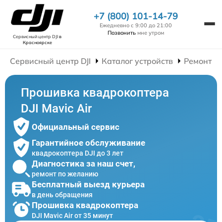
+7 (800) 101-14-79
Ежедневно с 9:00 до 21:00
Позвонить
мне утром
Сервисный центр DJI
в
Красноярске
Сервисный центр DJI
Каталог устройств
Ремонт К
Прошивка квадрокоптера
DJI Mavic Air
Официальный сервис
Гарантийное обслуживание
квадрокоптера DJI до 3 лет
Диагностика за наш счет,
ремонт по желанию
Бесплатный выезд курьера
в день обращения
Прошивка квадрокоптера
DJI Mavic Air от 35 минут