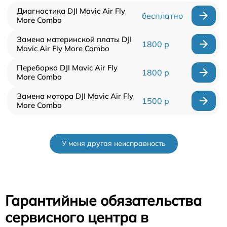
Диагностика DJI Mavic Air Fly
бесплатно
More Combo
Замена материнской платы DJI
1800 р
Mavic Air Fly More Combo
Переборка DJI Mavic Air Fly
1800 р
More Combo
Замена мотора DJI Mavic Air Fly
1500 р
More Combo
У меня другая неисправность
Гарантийные обязательства
сервисного центра в