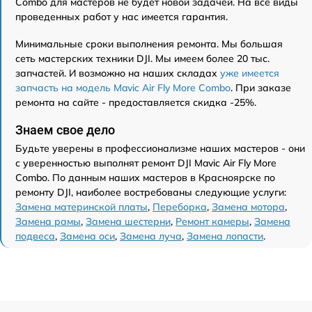
Combo для мастеров не будет новой задачей. На все виды
проведенных работ у нас имеется гарантия.
Минимальные сроки выполнения ремонта. Мы большая
сеть мастерских техники DJI. Мы имеем более 20 тыс.
запчастей. И возможно на наших складах
уже имеется
запчасть на модель Mavic Air Fly More Combo
. При заказе
ремонта на сайте - предоставляется скидка -25%.
Знаем свое дело
Будьте уверены в профессионализме наших мастеров - они
с уверенностью выполнят ремонт DJI Mavic Air Fly More
Combo. По данным наших мастеров в Красноярске по
ремонту DJI, наиболее востребованы следующие услуги:
Замена материнской платы
,
Переборка
,
Замена мотора
,
Замена рамы
,
Замена шестерни
,
Ремонт камеры
,
Замена
подвеса
,
Замена оси
,
Замена луча
,
Замена лопасти
.