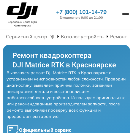
+7 (800) 101-14-79
Ежедневно с 9:00 до 21:00
Сервисный центр DJI
в
Красноярске
Сервисный центр DJI
Каталог устройств
Ремонт К
Ремонт квадрокоптера
DJI Matrice RTK в Красноярске
Выполняем ремонт DJI Matrice RTK в Красноярске с
устранением неисправностей любой сложности. Проводим
диагностику, выявляем причины поломки, заменяем
неисправные детали и восстанавливаем
работоспособность устройства. Используем оригинальные
или рекомендованные производителем запчасти, после
ремонта выполняем проверку всех функций и
предоставляем гарантию.
Официальный сервис