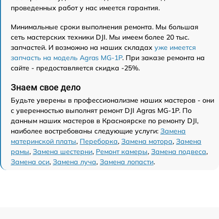
проведенных работ у нас имеется гарантия.
Минимальные сроки выполнения ремонта. Мы большая
сеть мастерских техники DJI. Мы имеем более 20 тыс.
запчастей. И возможно на наших складах
уже имеется
запчасть на модель Agras MG-1P
. При заказе ремонта на
сайте - предоставляется скидка -25%.
Знаем свое дело
Будьте уверены в профессионализме наших мастеров - они
с уверенностью выполнят ремонт DJI Agras MG-1P. По
данным наших мастеров в Красноярске по ремонту DJI,
наиболее востребованы следующие услуги:
Замена
материнской платы
,
Переборка
,
Замена мотора
,
Замена
рамы
,
Замена шестерни
,
Ремонт камеры
,
Замена подвеса
,
Замена оси
,
Замена луча
,
Замена лопасти
.