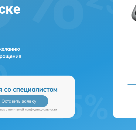
ске
 желанию
бращения
я со специалистом
Оставить заявку
есь c
политикой конфиденциальности