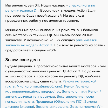
Мы ремонтируем DJI. Наши мастера -
специалисты по
ремонту техники DJI
. Восстановить модель Action 2 для
мастеров не будет новой задачей. На все виды
проведенных работ у нас имеется гарантия.
Минимальные сроки выполнения ремонта. Мы большая
сеть мастерских техники DJI. Мы имеем более 20 тыс.
запчастей. И возможно на наших складах
уже имеется
запчасть на модель Action 2
. При заказе ремонта на сайте -
предоставляется скидка -25%.
Знаем свое дело
Будьте уверены в профессионализме наших мастеров - они
с уверенностью выполнят ремонт DJI Action 2. По данным
наших мастеров в Красноярске по ремонту DJI, наиболее
востребованы следующие услуги:
Ремонт материнской
платы
,
Чистка оптики(линзоблока)
,
Ремонт/замена
картоприемника(картридера) sd
,
Замена оптики
,
Ремонт/
замена датчика температуры
,
Восстановление после
попадания влаги
,
Прошивка (Обновление ПО)
,
Замена
дисплея (экрана)
,
Замена микрофона
,
Замена модуля Wi-